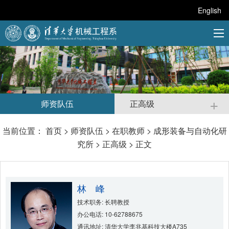
English
+
师资队伍
正高级
当前位置：
首页
>
师资队伍
>
在职教师
>
成形装备与自动化研
究所
>
正高级
> 正文
林 峰
技术职务: 长聘教授
办公电话: 10-62788675
通讯地址: 清华大学李兆基科技大楼A735