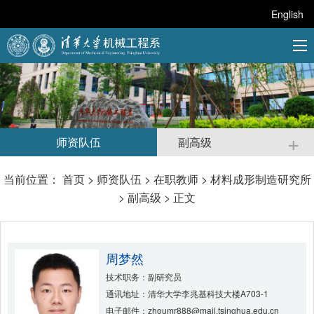
English
+
师资队伍
副高级
当前位置：
首页
>
师资队伍
>
在职教师
>
材料成形制造研究所
>
副高级
> 正文
周梦然
技术职务：副研究员
通讯地址：清华大学李兆基科技大楼A703-1
电子邮件：zhoumr888@mail.tsinghua.edu.cn