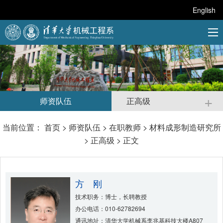
English
+
师资队伍
正高级
当前位置：
首页
>
师资队伍
>
在职教师
>
材料成形制造研究所
>
正高级
> 正文
方 刚
技术职务：博士，长聘教授
办公电话：010-62782694
通讯地址：清华大学机械系李兆基科技大楼A807