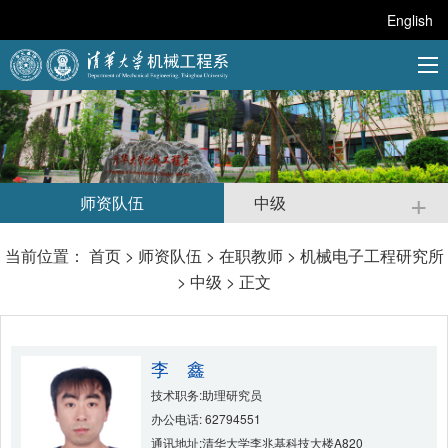
English
+
师资队伍
中级
当前位置：
首页
>
师资队伍
>
在职教师
>
机械电子工程研究所
>
中级
> 正文
李 鑫
技术职务:助理研究员
办公电话: 62794551
通讯地址:清华大学李兆基科技大楼A820