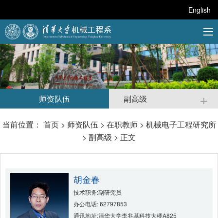
English
+
师资队伍
副高级
当前位置：
首页
>
师资队伍
>
在职教师
>
机械电子工程研究所
>
副高级
> 正文
胡金春
技术职务:副研究员
办公电话: 62797853
通讯地址:清华大学李兆基科技大楼A825