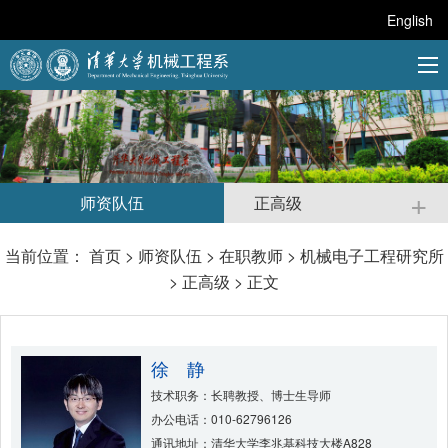
English
+
师资队伍
正高级
当前位置：
首页
>
师资队伍
>
在职教师
>
机械电子工程研究所
>
正高级
> 正文
徐 静
技术职务：长聘教授、博士生导师
办公电话：010-62796126
通讯地址：清华大学李兆基科技大楼A828