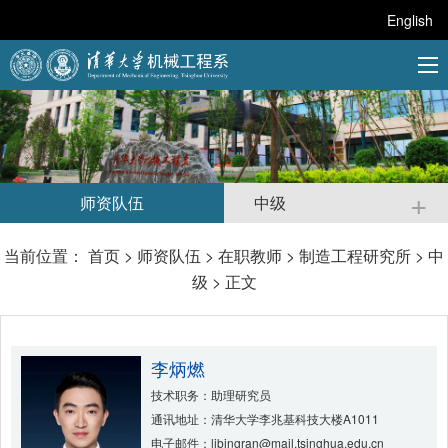
English
+
师资队伍
中级
当前位置：
首页
>
师资队伍
>
在职教师
>
制造工程研究所
>
中
级
> 正文
李炳燃
技术职务：助理研究员
通讯地址：清华大学李兆基科技大楼A1011
电子邮件：libingran@mail.tsinghua.edu.cn