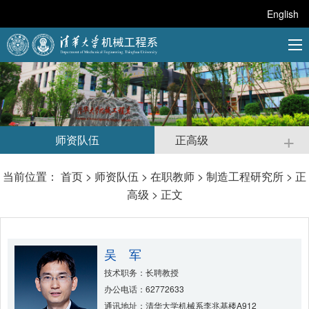
English
+
师资队伍
正高级
当前位置：
首页
>
师资队伍
>
在职教师
>
制造工程研究所
>
正
高级
> 正文
吴 军
技术职务：长聘教授
办公电话：62772633
通讯地址：清华大学机械系李兆基楼A912